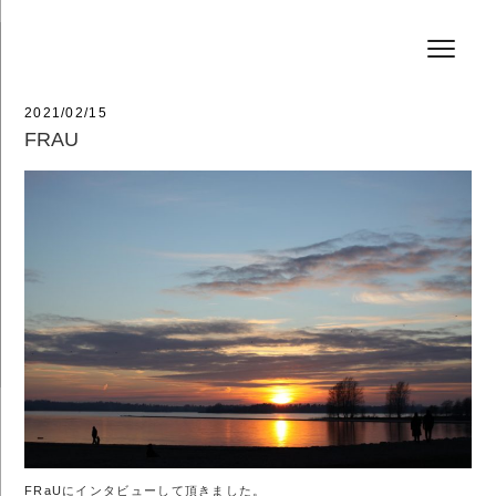
コ
HAIR SALON JEFF
ン
テ
ン
ツ
へ
投
2021/02/15
ス
稿
FRAU
キ
日:
ッ
プ
FRaU
にインタビューして頂きました。