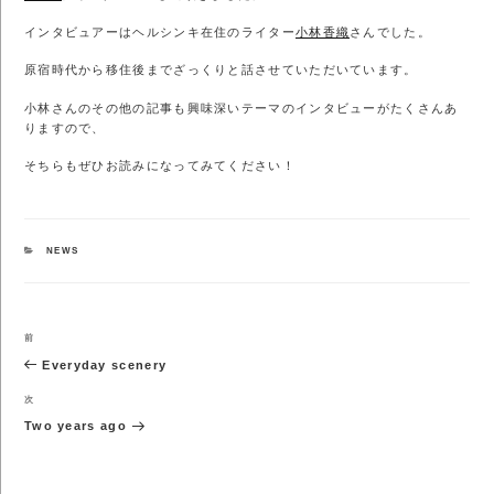
インタビュアーはヘルシンキ在住のライター
小林香織
さんでした。
原宿時代から移住後までざっくりと話させていただいています。
小林さんのその他の記事も興味深いテーマのインタビューがたくさんあ
りますので、
そちらもぜひお読みになってみてください！
カ
NEWS
テ
ゴ
リ
ー
投
前
前
稿
の
Everyday scenery
ナ
投
ビ
稿
次
次
ゲ
の
Two years ago
ー
投
シ
稿
ョ