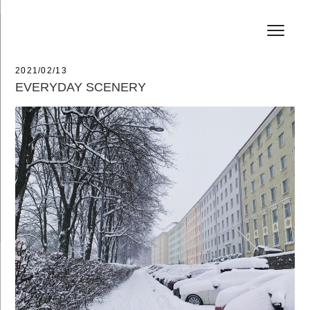
コ
HAIR SALON JEFF
ン
テ
ン
ツ
へ
投
2021/02/13
ス
稿
EVERYDAY SCENERY
キ
日:
ッ
プ