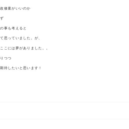
か改修案がいいのか
かず
後の事も考えると
んて思っていました。が、
とここには夢がありました。。
守りつつ
を期待したいと思います！