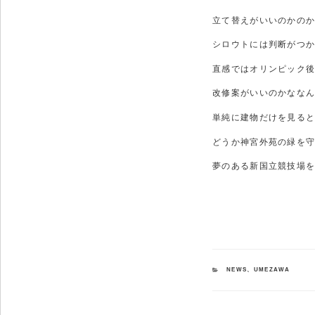
立て替えがいいのかの
シロウトには判断がつ
直感ではオリンピック
改修案がいいのかなな
単純に建物だけを見る
どうか神宮外苑の緑を
夢のある新国立競技場
カ
NEWS
、
UMEZAWA
テ
ゴ
リ
ー