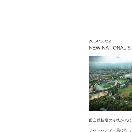
コ
ン
テ
HAIR SALON JEF
ン
ツ
へ
ス
キ
投
2014/10/22
ッ
稿
NEW NATIONAL S
プ
日:
国立競技場の今後が気
ザハ・ハディド展
に行