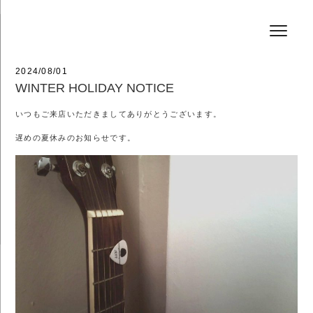
コ
HAIR SALON JEFF
ン
テ
ン
ツ
へ
投
2024/08/01
ス
稿
WINTER HOLIDAY NOTICE
キ
日:
ッ
いつもご来店いただきましてありがとうございます。
プ
遅めの夏休みのお知らせです。