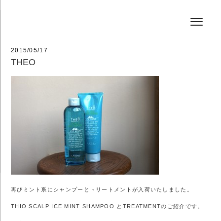
コ
HAIR SALON JEFF
ン
テ
ン
ツ
へ
投
2015/05/17
ス
稿
THEO
キ
日:
ッ
プ
再びミント系にシャンプーとトリートメントが入荷いたしました。
THIO SCALP ICE MINT SHAMPOO とTREATMENTのご紹介です。