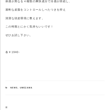
体感が異なる４種類の爽快成分で冷感が持続し、
過剰な皮脂をコントロールしべたつきを抑え
清潔な頭皮環境に整えます。
この時期とにかく気持ちいいです！
ぜひお試し下さい。
各￥1940-
カ
NEWS
、
UMEZAWA
テ
ゴ
リ
ー
投
前
前