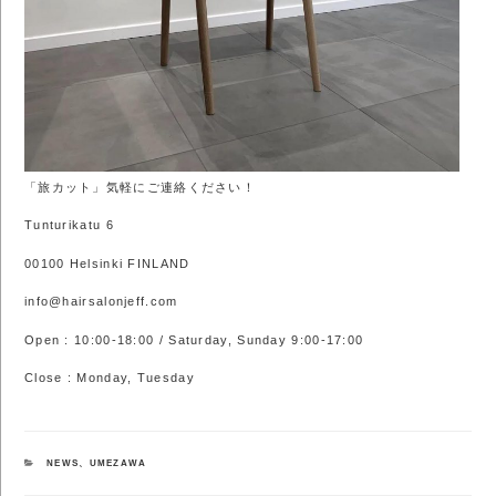
「旅カット」気軽にご連絡ください！
Tunturikatu 6
00100 Helsinki FINLAND
info@hairsalonjeff.com
Open : 10:00-18:00 / Saturday, Sunday 9:00-17:00
Close : Monday, Tuesday
カ
NEWS
、
UMEZAWA
テ
ゴ