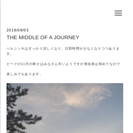
コ
HAIR SALON JEFF
ン
テ
ン
ツ
へ
投
2019/09/03
ス
稿
THE MIDDLE OF A JOURNEY
キ
日:
ッ
ヘルシンキはすっかり涼しくなり、日照時間が少なくなりつつありま
プ
す。
ピークの11月の暗さはみなさん辛いようですが僕自身は初めてなので
楽しみでもあります。