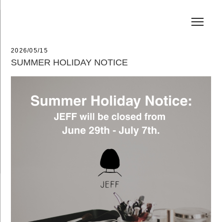
コ
HAIR SALON JEFF
ン
テ
ン
ツ
へ
投
2026/05/15
ス
稿
SUMMER HOLIDAY NOTICE
キ
日:
ッ
プ