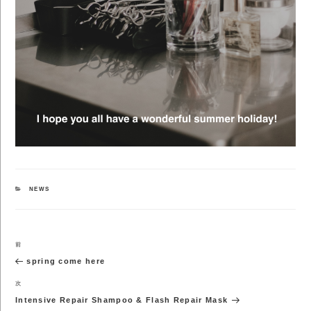
カ
NEWS
テ
ゴ
リ
ー
投
前
前
稿
の
spring come here
ナ
投
ビ
稿
次
次
ゲ
の
Intensive Repair Shampoo & Flash Repair Mask
ー
投