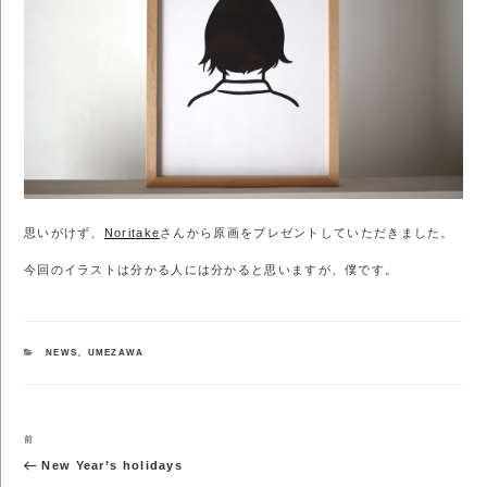
思いがけず、
Noritake
さんから原画をプレゼントしていただきました。
今回のイラストは分かる人には分かると思いますが、僕です。
カ
NEWS
、
UMEZAWA
テ
ゴ
リ
ー
投
前
前
稿
の
New Year’s holidays
ナ
投