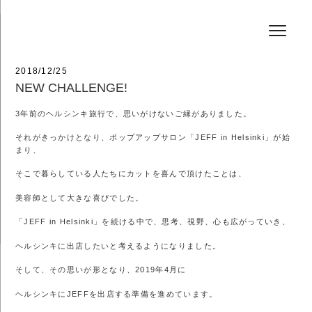
コ
HAIR SALON JEFF
ン
テ
ン
ツ
へ
投
2018/12/25
ス
稿
NEW CHALLENGE!
キ
日:
ッ
3年前のヘルシンキ旅行で、思いがけないご縁がありました。
プ
それがきっかけとなり、ポップアップサロン「JEFF in Helsinki」が始
まり、
そこで暮らしている人たちにカットを喜んで頂けたことは、
美容師として大きな喜びでした。
「JEFF in Helsinki」を続ける中で、思考、視野、心も広がっていき、
ヘルシンキに出店したいと考えるようになりました。
そして、その思いが形となり、2019年4月に
ヘルシンキにJEFFを出店する準備を進めています。