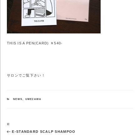
THIS IS A PEN(CARD) ￥540-
サロンでご覧下さい！
カ
NEWS
、
UMEZAWA
テ
ゴ
リ
ー
投
前
前
稿
の
E-STANDARD SCALP SHAMPOO
ナ
投