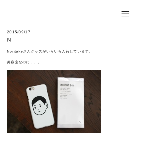
コ
HAIR SALON JEFF
ン
テ
ン
ツ
へ
投
2015/09/17
ス
稿
N
キ
日:
ッ
Noritakeさんグッズがいろいろ入荷しています。
プ
美容室なのに、、。