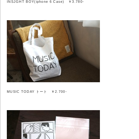
INSJGHT BOY(iphone 6 Case) ￥3.780-
MUSIC TODAY トート ￥2.700-