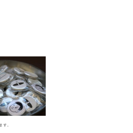
F
ます。