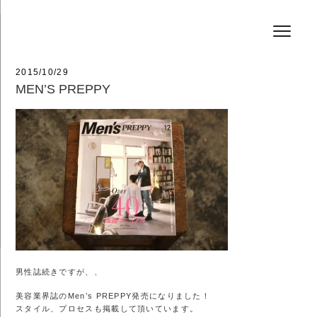
コ
HAIR SALON JEFF
ン
テ
ン
ツ
へ
投
2015/10/29
ス
稿
MEN’S PREPPY
キ
日:
ッ
プ
男性誌続きですが、、
美容業界誌のMen’s PREPPY発売になりました！
スタイル、プロセスも掲載して頂いています。