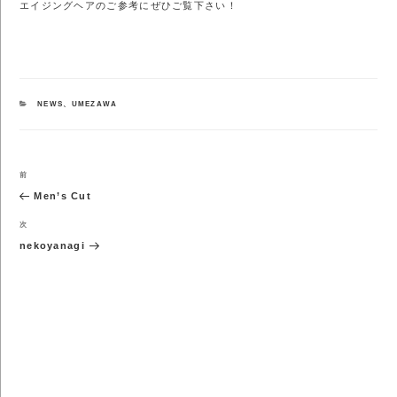
エイジングヘアのご参考にぜひご覧下さい！
カ
NEWS
、
UMEZAWA
テ
ゴ
リ
ー
投
前
前
稿
の
Men’s Cut
ナ
投
ビ
稿
次
次
ゲ
の
nekoyanagi
ー
投
シ
稿
ョ
ン