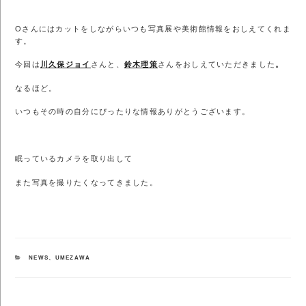
Oさんにはカットをしながらいつも写真展や美術館情報をおしえてくれま
す。
今回は
川久保ジョイ
さんと、
鈴木理策
さんをおしえていただきました
。
なるほど。
いつもその時の自分にぴったりな情報ありがとうございます。
眠っているカメラを取り出して
また写真を撮りたくなってきました。
カ
NEWS
、
UMEZAWA
テ
ゴ
リ
ー