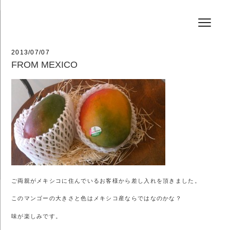
コ
HAIR SALON JEFF
ン
テ
ン
ツ
へ
投
2013/07/07
ス
稿
FROM MEXICO
キ
日:
ッ
プ
ご両親がメキシコに住んでいるお客様から差し入れを頂きました。
このマンゴーの大きさと色はメキシコ産ならではなのかな？
味が楽しみです。