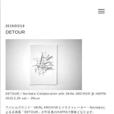
コ
HAIR SALON JEFF
ン
テ
ン
ツ
へ
投
2016/02/18
ス
稿
DETOUR
キ
日:
ッ
プ
DETOUR / Noritake Collaboration with VAINL ARCHIVE @ HAPPA
2015.2.20 sat – 28sun
アパレルブランド・VAINL ARCHIVEとイラストレーター・Noritakeに
よる企画展「DETOUR」が中目黒のHAPPAで開催となります。