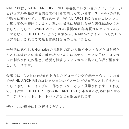
Noritakeは、VAINL ARCHIVE 2010年春夏コレクションより、イメージ
ビジュアルを提供する関係で今日まで関わっています。Noritakeの作風
が徐々に変わっていく流れの中で、VAINL ARCHIVEもまたコレクショ
ン毎に変化を続けています。互いの状況に配慮しながら関係は続いてき
ました。そして、VAINL ARCHIVEの最新2016年春夏コレクションのテ
ーマとなる『DETOUR』という言葉から、Noritakeがイメージしたビジ
ュアルは、これまでで最も抽象的なものとなりました。
一般的に見られるNoritakeの具象性の高い人物イラストなどとは対極と
もとれる線だけの構成。彼が培ったあらゆるテクニックを用い、ロジカ
ルに制作された作品と、感覚を解放しフィジカルに描いた作品が混在す
るシリーズです。
会場では、Noritakeが描きおろしたドローイング作品を中心に、これま
でVAINL ARCHIVEのコレクションのイメージビジュアルとして描きお
ろしてきたドローイングの一部もポスターとして展示されます。くわえ
て、作品集「DETOUR」やVAINL ARCHIVEが本企画のために制作する
コーチジャケット、トートバッグなども販売されます。
ぜひ、この機会にお立寄りください。
カ
NEWS
、
UMEZAWA
テ