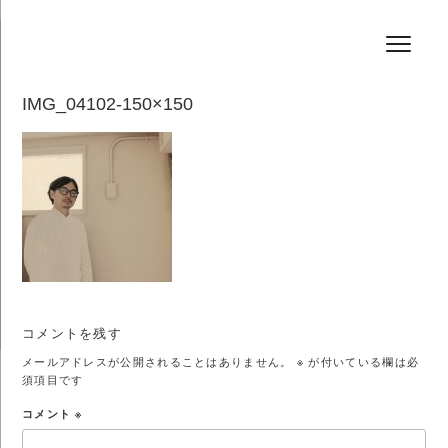
コ
HAIR SALON JEFF
ン
テ
ン
ツ
へ
IMG_04102-150×150
ス
キ
ッ
プ
コメントを残す
メールアドレスが公開されることはありません。
※
が付いている欄は必
須項目です
コメント
※