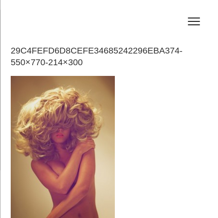
コ
HAIR SALON JEFF
ン
テ
ン
ツ
へ
29C4FEFD6D8CEFE34685242296EBA374-
ス
550×770-214×300
キ
ッ
プ