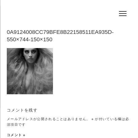
コ
HAIR SALON JEFF
ン
テ
ン
ツ
へ
0A9124008CC79BFE8B22158511EA935D-
ス
550×744-150×150
キ
ッ
プ
コメントを残す
メールアドレスが公開されることはありません。
※
が付いている欄は必
須項目です
コメント
※