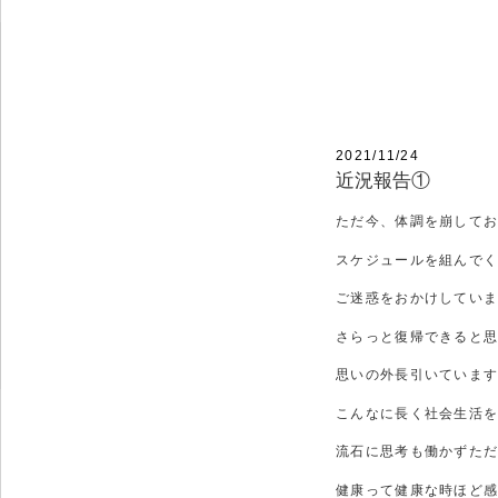
コ
ン
テ
HAIR SALON JEF
ン
ツ
へ
ス
キ
投
2021/11/24
ッ
稿
近況報告①
プ
日:
ただ今、体調を崩して
スケジュールを組んで
ご迷惑をおかけしてい
さらっと復帰できると
思いの外長引いていま
こんなに長く社会生活
流石に思考も働かずた
健康って健康な時ほど