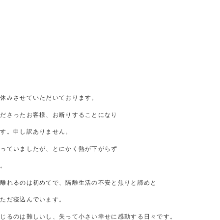
F
お休みさせていただいております。
くださったお客様、お断りすることになり
ます。申し訳ありません。
思っていましたが、とにかく熱が下がらず
す。
を離れるのは初めてで、隔離生活の不安と焦りと諦めと
だただ寝込んでいます。
感じるのは難しいし、失って小さい幸せに感動する日々です。