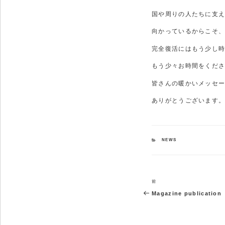
国や周りの人たちに支
向かっているからこそ
完全復活にはもう少し
もう少々お時間をくだ
皆さんの暖かいメッセ
ありがとうございます
カ
NEWS
テ
ゴ
リ
ー
投
前
前
稿
の
Magazine publication
ナ
投
稿
ビ
ゲ